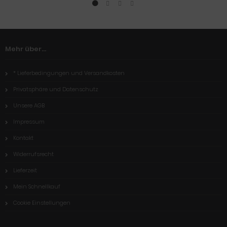
CHIP
CHIP
Mehr über...
* Lieferbedingungen und Versandkosten
Privatsphäre und Datenschutz
Unsere AGB
Impressum
Kontakt
Widerrufsrecht
Lieferzeit
Mein Schnellkauf
Cookie Einstellungen