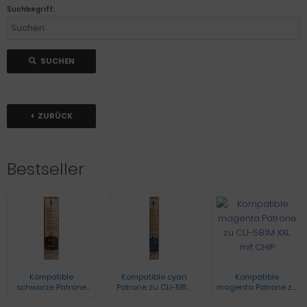
Suchbegriff:
SUCHEN
ZURÜCK
Bestseller
Kompatible
Kompatible cyan
Kompatible
schwarze Patrone
Patrone zu CLI-581C
magenta Patrone zu
zu PGI-580BK XXL mit
XXL mit CHIP
CLI-581M XXL mit